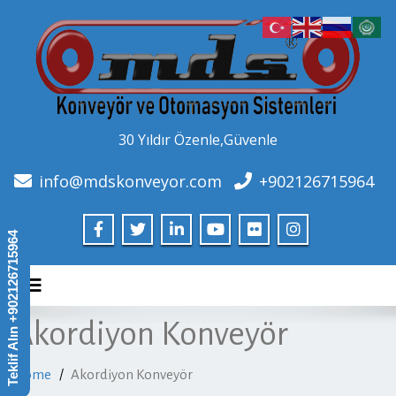
30 Yıldır Özenle,Güvenle
info@mdskonveyor.com
+902126715964
Teklif Alın +902126715964
Toggle navigation
Akordiyon Konveyör
Home
Akordiyon Konveyör