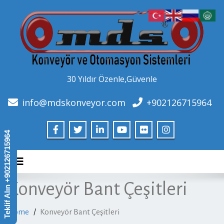
30 Yıldır Özenle,Güvenle
info@mdskonveyor.com
+902126715964
Teklif Alın +902126715964
Toggle navigation
Konveyör Bant Çeşitleri
Home
Konveyör Bant Çeşitleri