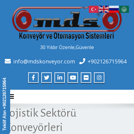
30 Yıldır Özenle,Güvenle
info@mdskonveyor.com
+902126715964
Teklif Alın +902126715964
Toggle navigation
Lojistik Sektörü
Konveyörleri