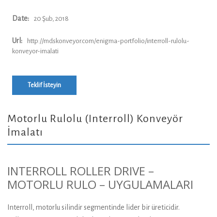
Date:
20 Şub, 2018
Url:
http://mdskonveyor.com/enigma-portfolio/interroll-rulolu-
konveyor-imalati
Teklif İsteyin
Motorlu Rulolu (Interroll) Konveyör
İmalatı
INTERROLL ROLLER DRIVE –
MOTORLU RULO – UYGULAMALARI
Interroll, motorlu silindir segmentinde lider bir üreticidir.