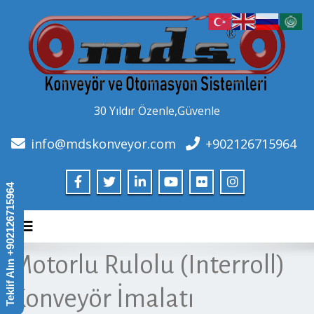
30 Yıldır Özenle,Güvenle
info@mdskonveyor.com
+902126715964
Teklif Alın +902126715964
Toggle navigation
Motorlu Rulolu (Interroll)
Konveyör İmalatı