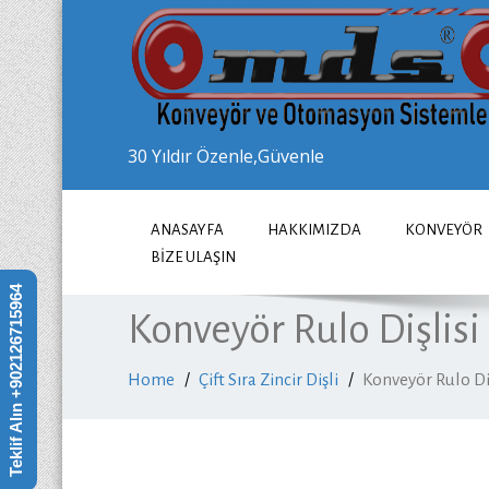
30 Yıldır Özenle,Güvenle
ANASAYFA
HAKKIMIZDA
KONVEYÖR
BIZE ULAŞIN
Teklif Alın +902126715964
Konveyör Rulo Dişlisi
Home
Çift Sıra Zincir Dişli
Konveyör Rulo Diş