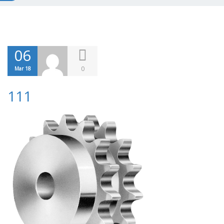
06
0
Mar 18
111