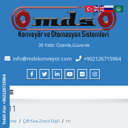
30 Yıldır Özenle,Güvenle
info@mdskonveyor.com
+902126715964
Teklif Alın +902126715964
Toggle navigation
111
Home
Çift Sıra Zincir Dişli
111